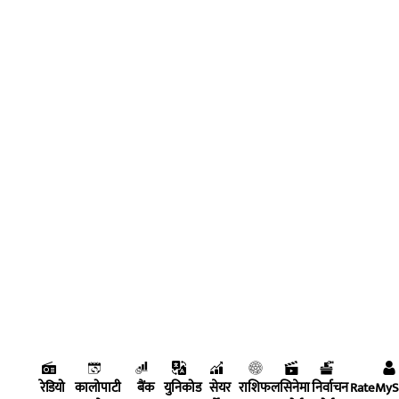
रेडियो
कालोपाटी
बैंक
युनिकोड
सेयर
राशिफल
सिनेमा
निर्वाचन
RateMy