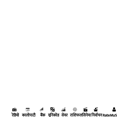
रेडियो
कालोपाटी
बैंक
युनिकोड
सेयर
राशिफल
सिनेमा
निर्वाचन
RateMy