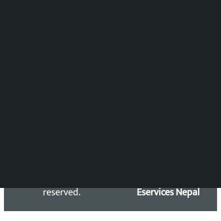
समाचार संयोजन
विष्णु आचार्य
DOIB Reg. No.: 2777/78-79
Press Council Reg. : 57-78-79
समाचार डेस्क : 9851406252 (10AM-10PM)
सिधा सम्पर्क:
Email: kalopatinews@gmail.com
Copyright 2026 ©
Developed &
Kalopati.com | All rights
Maintained by
reserved.
Eservices Nepal