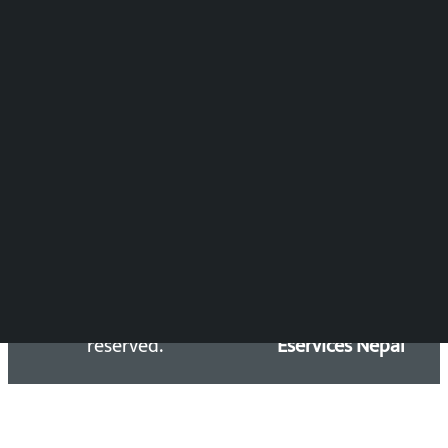
विष्णु आचार्य
DOIB Reg. No.: 2777/78-79
Press Council Reg. : 57-78-79
समाचार डेस्क : 9851406252 (10AM-10PM)
सिधा सम्पर्क:
Email: kalopatinews@gmail.com
Copyright 2026 ©
Developed &
Kalopati.com | All rights
Maintained by
reserved.
Eservices Nepal