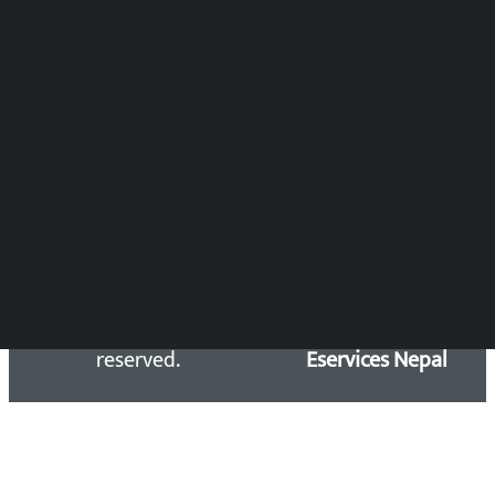
DOIB Reg. No.: 2777/78-79
Press Council Reg. : 57-78-79
समाचार डेस्क : 9851406252 (10AM-10PM)
सिधा सम्पर्क:
Email: kalopatinews@gmail.com
Copyright 2026 ©
Developed &
Kalopati.com | All rights
Maintained by
reserved.
Eservices Nepal