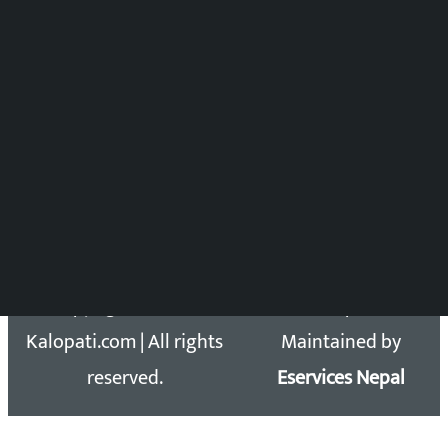
समाचार संयोजन
विष्णु आचार्य
DOIB Reg. No.: 2777/78-79
Press Council Reg. : 57-78-79
समाचार डेस्क : 9851406252 (10AM-10PM)
सिधा सम्पर्क:
Email: kalopatinews@gmail.com
Copyright 2026 ©
Developed &
Kalopati.com | All rights
Maintained by
reserved.
Eservices Nepal