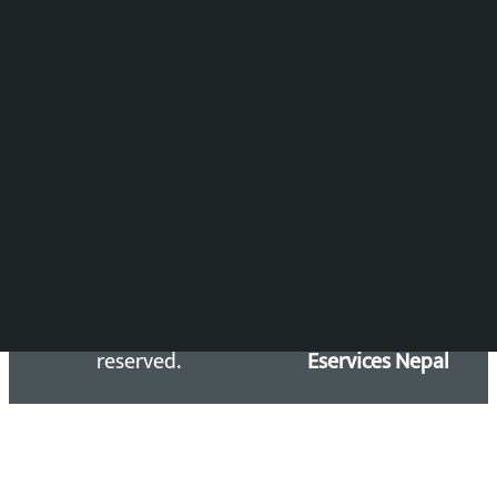
DOIB Reg. No.: 2777/78-79
Press Council Reg. : 57-78-79
समाचार डेस्क : 9851406252 (10AM-10PM)
सिधा सम्पर्क:
Email: kalopatinews@gmail.com
Copyright 2026 ©
Developed &
Kalopati.com | All rights
Maintained by
reserved.
Eservices Nepal