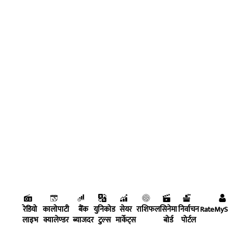
रेडियो
कालोपाटी
बैंक
युनिकोड
सेयर
राशिफल
सिनेमा
निर्वाचन
RateMy
लाइभ
क्यालेण्डर
ब्याजदर
टुल्स
मार्केट्स
बोर्ड
पोर्टल