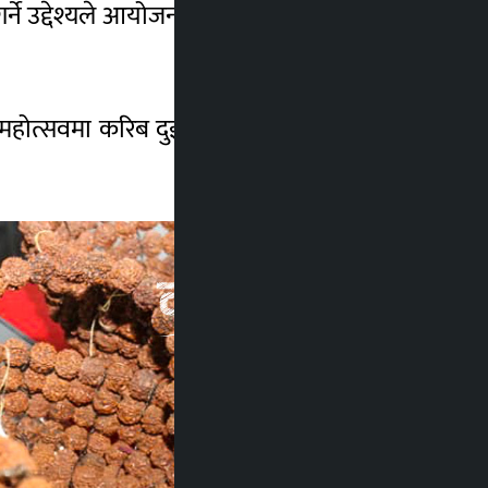
न गर्ने उद्देश्यले आयोजना गरिएको महोत्सव माघ १७
। महोत्सवमा करिब दुई सय व्यावसायिक स्टलहरू