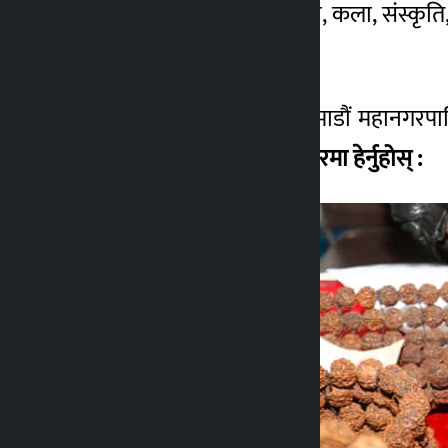
भएको छ। स्थानीय उत्पादन, कला, संस्कृति, प
६ महिना अगाडि
गतेसम्म सञ्चालन हुनेछ।
महोत्सवको उद्‌घाटन काठमाडौं महानगरपा
राखिएका छन्।
बाँकी तस्बिरमा हेर्नुहोस् :