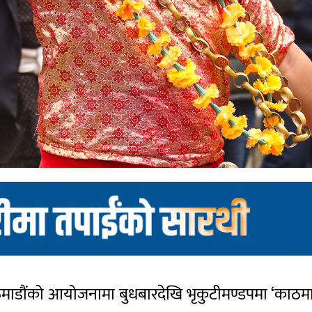
ठमाडौंको आयोजनामा बुधबारदेखि भृकुटीमण्डपमा ‘काठमाड