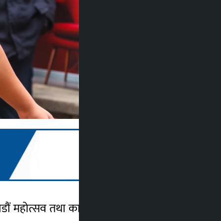
ौं महोत्सव तथा काठमाडौं बिजनेस एक्स्पो’ सुरु