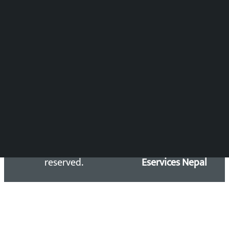
DOIB Reg. No.: 2777/78-79
Press Council Reg. : 57-78-79
समाचार डेस्क : 9851406252 (10AM-10PM)
सिधा सम्पर्क:
Email: kalopatinews@gmail.com
Copyright 2026 ©
Developed &
Kalopati.com | All rights
Maintained by
reserved.
Eservices Nepal