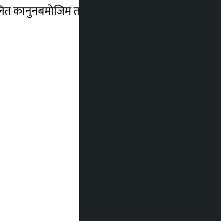
रचलित कानुनबमोजिम तत्काल कारबाही प्रक्रिया अघि