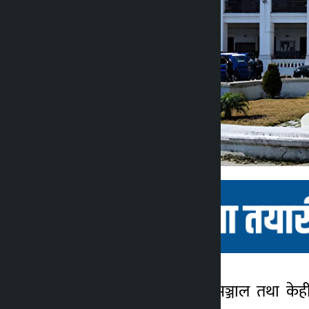
काठमाण्डौ । सामाजिक सञ्जाल तथा केही 
कालोपाटी