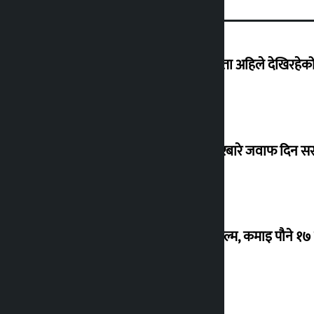
‘देशमा कहिल्यै नभएको शासकीय अराजकता अहिले देखिरहेको 
सांसद यादवले उठाएको ढल्केबर ट्रमा सेन्टरबारे जवाफ दिन 
‘गौंथली’ बन्यो धेरै कमाउने सातौं नेपाली फिल्म, कमाइ पौने १