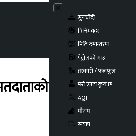
Close menu
सुनचाँदी
Toggle t
विनिमयदर
मिति रुपान्तरण
पेट्रोलको भाउ
तरकारी / फलफूल
मतदाताको गोप्यता भङ्ग
मेरो एउटा कुरा छ
AQI
मौसम
स्न्याप