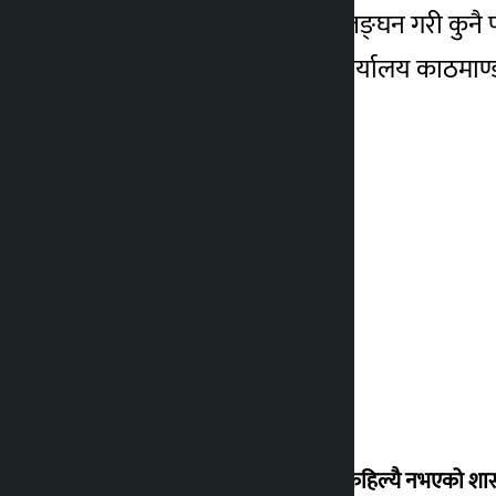
निर्वाचन आचारसंहिता उल्लङ्घन गरी कुनै पन
बढाइने जिल्ला निर्वाचन कार्यालय काठमाण्डौ
‘देशमा कहिल्यै नभएको शा