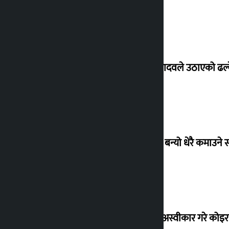
सांसद यादवले उठाएको ढल्क
‘गौंथली’ बन्यो धेरै कमाउने
शेखरले अस्वीकार गरे कोइ