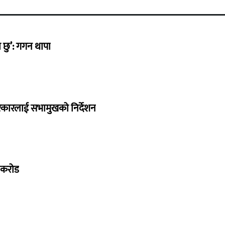
छु’: गगन थापा
सरकारलाई सभामुखको निर्देशन
७ करोड