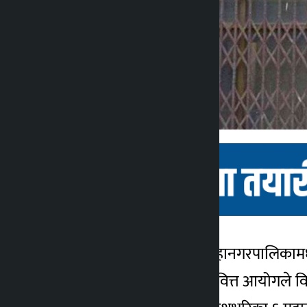
काठमाडौं । देशभरिका ६ महानगरपालिकामध्
कालोपाटी
राष्ट्रिय प्राकृतिक स्रोत तथा वित्त आय
६ महिना अगाडि