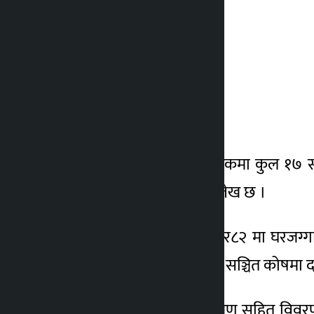
पोखरा : ५८.७६
वीरगञ्ज : ५४
काठमाडौं : ४४.९७
आयोगले स्थानीय तहका हकमा कुल १७ सूचक
बजेट पास गरेरनगरेको उल्लेख छ ।
यसैगरी आर्थिक वर्ष २०८१र८२ मा घरजग्गा 
प्रतिशत रकम मासिक प्रदेश सञ्चित कोषमा
आगामी आवको बजेट प्रक्षेपण सहित विवरण अ