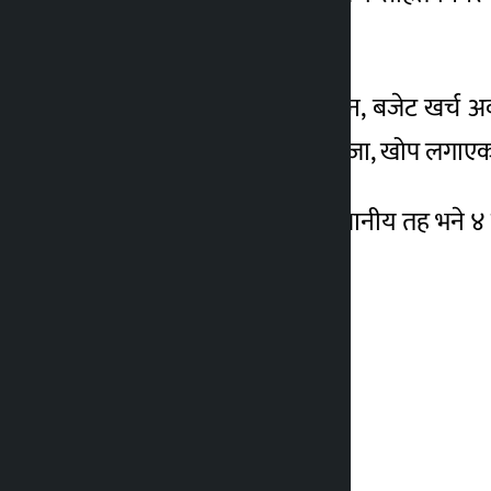
समेत सूचक मानिएको छ ।
यसबाहेक राजस्व परिचालन, बजेट खर्च अवस्था, ब
अनुपात, एसईई परीक्षा नतिजा, खोप लगाए
देशभरि ८० अंक कटाउने स्थानीय तह भने ४ 