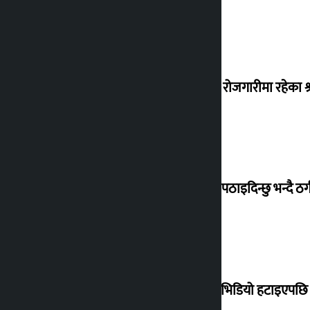
वैदेशिक रोजगारीमा रहेका श्
बेलायत पठाइदिन्छु भन्दै ठगी 
मोदीको भिडियो हटाइएपछि ह