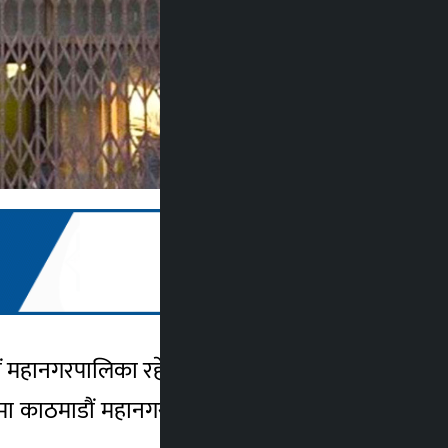
डौं महानगरपालिका रहेको पाइएको छ ।
धारमा काठमाडौं महानगरपालिकाले ४४.९७ अंकमात्र