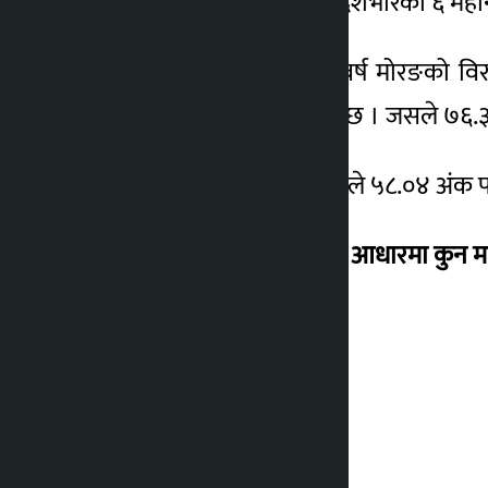
प्राप्त गर्न सकेको छ । जुन देशभरिका ६ 
सबैभन्दा अब्बल भने यस वर्ष मोरङको वि
ललितपुर महानगरपालिका छ । जसले ७६.३३ 
चौथो स्थानमा रहेको पोखराले ५८.०४ अंक पा
कार्य सम्पादन मूल्यांकनका आधारमा कुन
विराटनगर : ७८.११
ललितपुर : ७६.३३
भरतपुर : ६८.०४