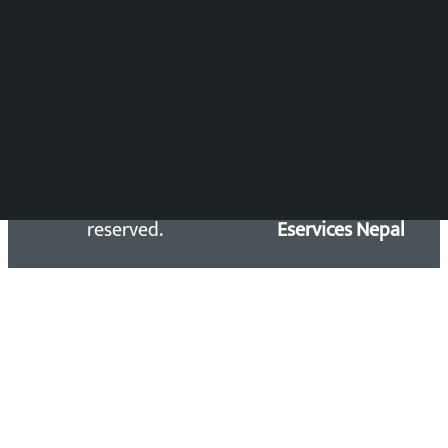
समाचार डेस्क : 9851406252 (10AM-10PM)
सिधा सम्पर्क:
Email: kalopatinews@gmail.com
Copyright 2026 ©
Developed &
Kalopati.com | All rights
Maintained by
reserved.
Eservices Nepal