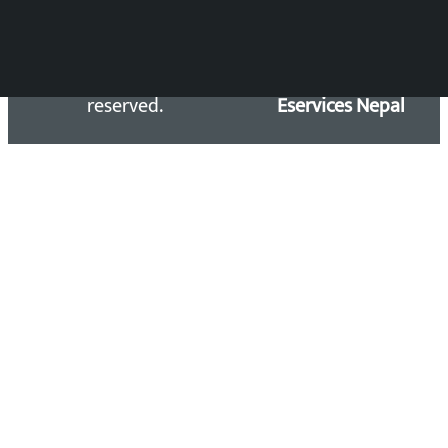
Copyright 2026 ©
Developed &
Kalopati.com | All rights
Maintained by
reserved.
Eservices Nepal