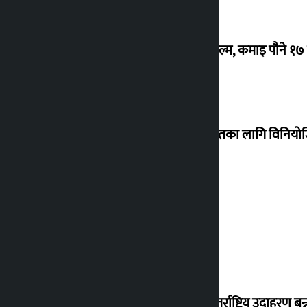
‘गौंथली’ बन्यो धेरै कमाउने सातौं नेपाली फिल्म, कमाइ पौने १
शेखरले अस्वीकार गरे कोइराला निवास मर्मतका लागि विनिय
शुक्रबार सुनको मूल्य कतिले बढ्यो ?
‘करदाता प्रोत्साहन कार्यक्रम सफल भए अन्तर्राष्ट्रिय उदाहरण बन्न 