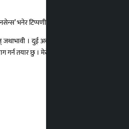
न्स’ भनेर टिप्पणी गरे ।
जथाभावी । दुई अर्ब होइन, स्वर्णिम वाग्लेले दुई
ाग गर्न तयार छु । मेरो चुनौति हो ।’