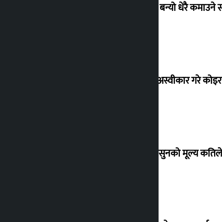
‘गौंथली’ बन्यो धेरै कमाउने
शेखरले अस्वीकार गरे कोइ
शुक्रबार सुनको मूल्य कतिले