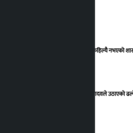
‘देशमा कहिल्यै नभएको शा
सांसद यादवले उठाएको ढल्क