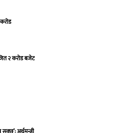
७ करोड
ोजित २ करोड बजेट
सक्छ’: अर्थमन्त्री