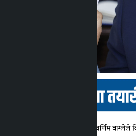
काठमाडौं । अर्थमन्त्री डा. स्वर्णिम वाग्
कालोपाटी
२ महिना अगाडि