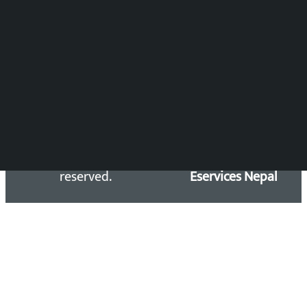
समाचार डेस्क : 9851406252 (10AM-10PM)
सिधा सम्पर्क:
Email: kalopatinews@gmail.com
Copyright 2026 ©
Developed &
Kalopati.com | All rights
Maintained by
reserved.
Eservices Nepal