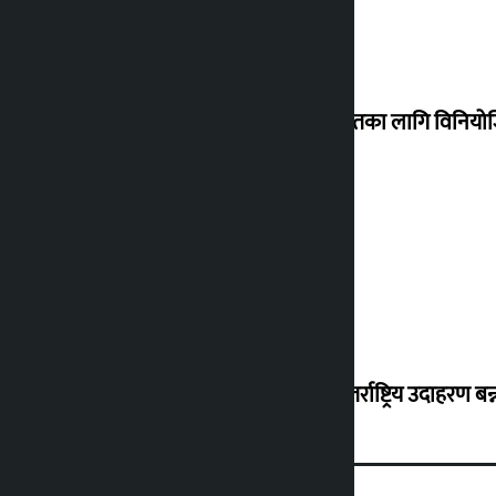
शेखरले अस्वीकार गरे कोइराला निवास मर्मतका लागि विनिय
शुक्रबार सुनको मूल्य कतिले बढ्यो ?
‘करदाता प्रोत्साहन कार्यक्रम सफल भए अन्तर्राष्ट्रिय उदाहरण बन्न 