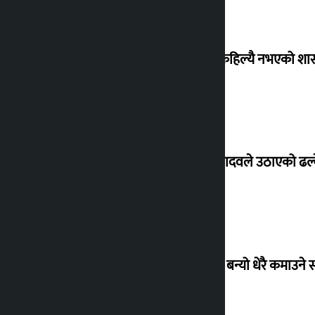
‘देशमा कहिल्यै नभएको शा
सांसद यादवले उठाएको ढल्क
‘गौंथली’ बन्यो धेरै कमाउने