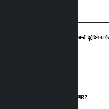
हिलसाइड कलेजमा .NET र Umbraco सम्बन्धी दुईदिने कार्यशा
यी हुन् मन्त्रिपरिषद् बैठकका ७ निर्णय
सुनचाँदीको मूल्य बढ्यो, कतिमा हुँदैछ कारोबार ?