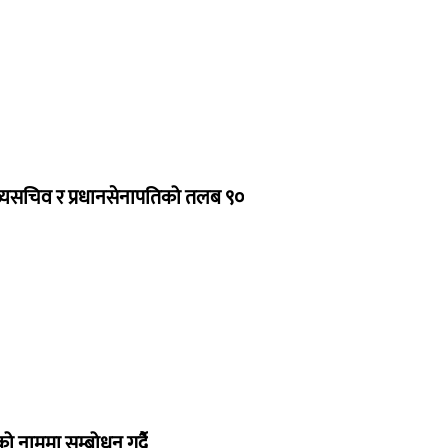
ुख्यसचिव र प्रधानसेनापतिको तलब ९०
रको नाममा सम्बोधन गर्दै