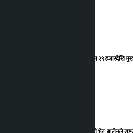
सुनचाँदीको भाउ घट्यो
कर्मचारीको नयाँ तलबमान स्वीकृत : न्यूनतम २९ हजारदेखि म
सुनको मूल्य बढ्दा चाँदी घट्यो
सुनसरी जानुअघि प्रधानमन्त्रीसँग गृहमन्त्रीको भेट, बालेनले राष्ट्