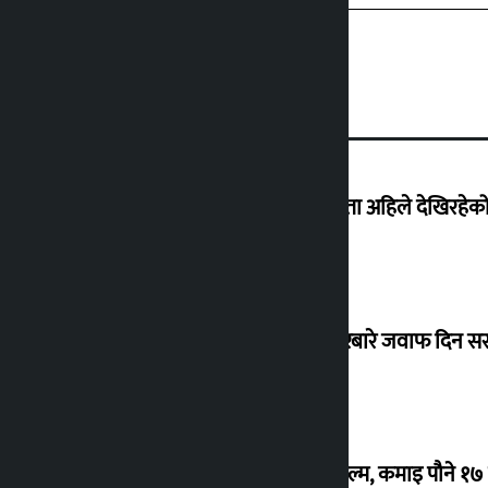
‘देशमा कहिल्यै नभएको शासकीय अराजकता अहिले देखिरहेको 
सांसद यादवले उठाएको ढल्केबर ट्रमा सेन्टरबारे जवाफ दिन 
‘गौंथली’ बन्यो धेरै कमाउने सातौं नेपाली फिल्म, कमाइ पौने १