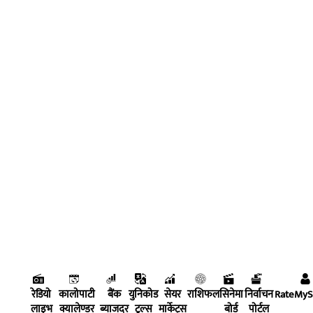
रेडियो
कालोपाटी
बैंक
युनिकोड
सेयर
राशिफल
सिनेमा
निर्वाचन
RateMy
लाइभ
क्यालेण्डर
ब्याजदर
टुल्स
मार्केट्स
बोर्ड
पोर्टल