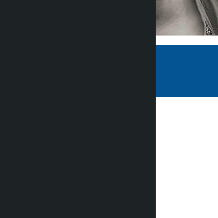
कालोपाटी
२ महिना अगाडि