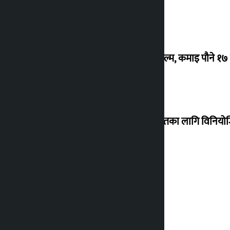
‘गौंथली’ बन्यो धेरै कमाउने सातौं नेपाली फिल्म, कमाइ पौने १
शेखरले अस्वीकार गरे कोइराला निवास मर्मतका लागि विनिय
शुक्रबार सुनको मूल्य कतिले बढ्यो ?