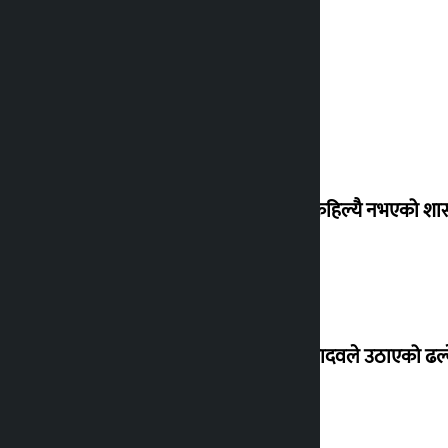
‘देशमा कहिल्यै नभएको शा
सांसद यादवले उठाएको ढल्क