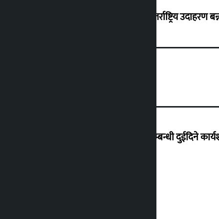
‘करदाता प्रोत्साहन कार्यक्रम सफल भए अन्तर्राष्ट्रिय उदाहरण बन्न 
हिलसाइड कलेजमा .NET र Umbraco सम्बन्धी दुईदिने कार्यशा
यी हुन् मन्त्रिपरिषद् बैठकका ७ निर्णय