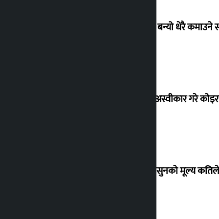
‘गौंथली’ बन्यो धेरै कमाउने
शेखरले अस्वीकार गरे कोइ
शुक्रबार सुनको मूल्य कतिले