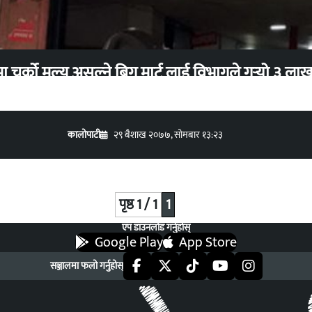
खाद्य सामग्रीमा चर्को मूल्य असुल्ने बिग मार्ट लाई विभागले गर्
कालोपाटी
२९ बैशाख २०७७, सोमबार १३:२३
पृष्ठ 1 / 1
1
एप डाउनलोड गर्नुहोस्
Google Play
App Store
सञ्जालमा फलो गर्नुहोस्