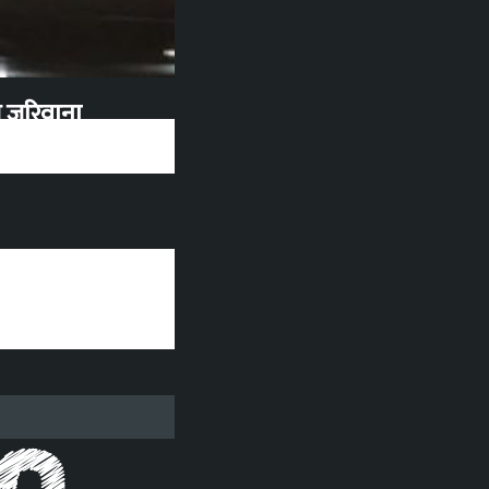
‍यो ३ लाख जरिवाना