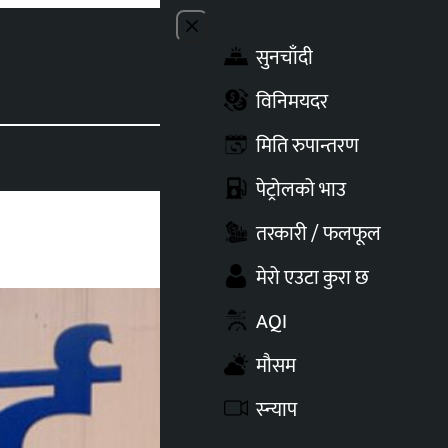
Close menu
सुनचाँदी
Toggle t
विनिमयदर
मिति रुपान्तरण
पेट्रोलको भाउ
तरकारी / फलफूल
मेरो एउटा कुरा छ
AQI
मौसम
स्न्याप