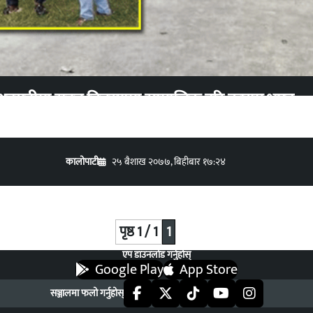
धनगढीमा राहत बितरणमा सामाजिक दुरि कायम भएन
कालोपाटी
२५ बैशाख २०७७, बिहीबार १७:२४
पृष्ठ 1 / 1
1
एप डाउनलोड गर्नुहोस्
Google Play
App Store
सञ्जालमा फलो गर्नुहोस्