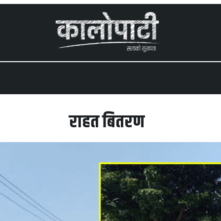
 menu
राहत बितरण