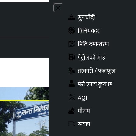
Close menu
सुनचाँदी
Toggle t
विनिमयदर
मिति रुपान्तरण
पेट्रोलको भाउ
तरकारी / फलफूल
मेरो एउटा कुरा छ
AQI
मौसम
स्न्याप