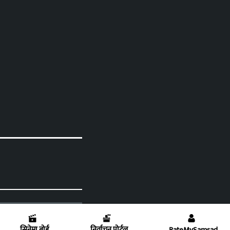
सिनेमा बोर्ड
निर्वाचन पोर्टल
RateMySamsad