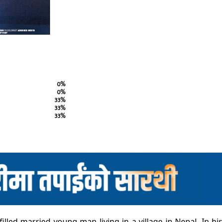
0%
0%
33%
33%
33%
filled married young man living in a village in Nepal. In hi