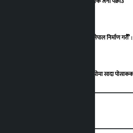
क्यानडा पठाइदिने भन्दै ३७ लाख ठगी गर्ने एक जना पक्राउ
‘विविधतामा एकता र समानतामा आधारित नेपाल निर्माण गरौँ’
ग्यासको कालोबजारी रोक्न उपत्यकाका डिपोमा सादा पोसाकका 