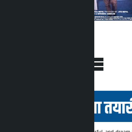
Ratings and reviews
2.0
5
4
3
2
1
3 ratings
Click stars to rate
Jit Bahadur is a simple, cheerful, and dream-