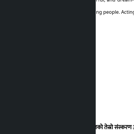
कालोपाटी
small local theater, entertaining people. Acting
२ महिना अगाडि
एनपीएलको तेस्रो संस्करण आ