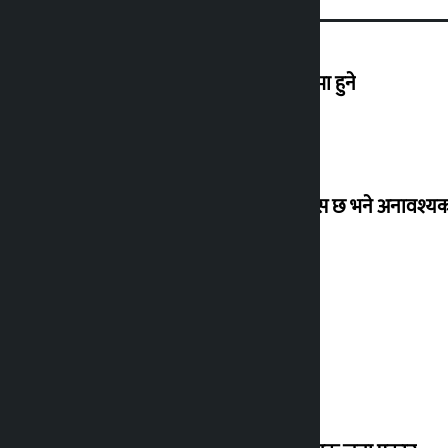
एनपीएलको तेस्रो संस्करण आउँदो कात्तिकमा हुने
उद्योग मन्त्रालयको अपिल : १५ दिन पुग्ने ग्यास छ भने अनावश
कांग्रेस केन्द्रीय कार्यसमितिको बैठक बस्दै