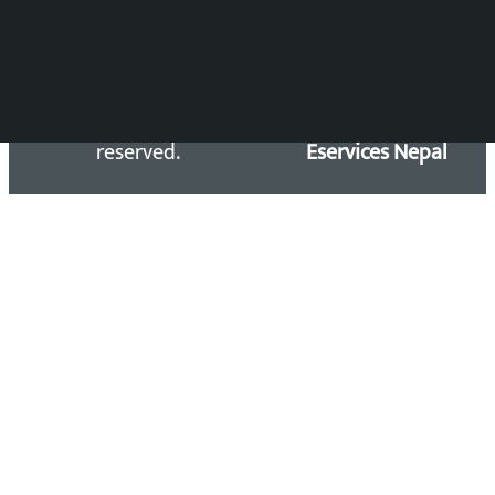
Copyright 2026 ©
Developed &
Kalopati.com | All rights
Maintained by
reserved.
Eservices Nepal