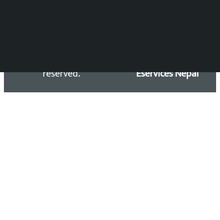
Copyright 2026 ©
Developed &
Kalopati.com | All rights
Maintained by
reserved.
Eservices Nepal