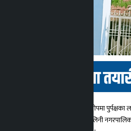
काठमाडौँ । बलात्कारको आरोपमा पुर्पक्षका 
कालोपाटी
सप्तरीको हनुमाननगर कंकालिनी नगरपालिका-६
२ वर्ष अगाडि