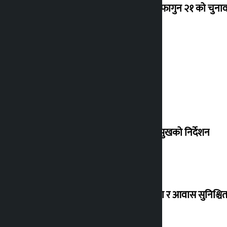
‘राजसंस्था हटेदेखि नेपाललाई दशा लाग्यो, फागुन २१ को चुनाव न
देउवा साउन २६ गते स्वदेश फर्किने
संसद् बैठकमा कालो चस्मा नलगाउन सभामुखको निर्देशन
विस्थापित सुकुम्वासी बालबालिकाको शिक्षा र आवास सुनिश्चित 