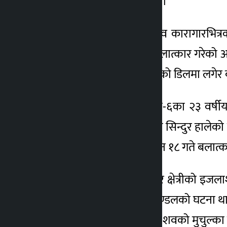
दासले जानकारी दिएका छन् ।
उनका अनुसार मण्डलको शव कारागारभित्रक
बालिकालाई अपहरण गरी बलात्कार गरेको आरो
तानेर ५ सय मिटर पूर्वपोखरीको डिलमा लगेर 
यस्तै, हनुमाननगर कंकालिनी-६का २३ वर्षीय
देवेन्द्रले बालिकाको सिउँदोमा सिन्दुर हाल
। प्रहरी कार्यालयमा गत साउन १८ गते बलात
जिल्ला न्यायाधीश हर्कबहादुर क्षेत्रीको इज
झुण्डिएर आत्महत्या गरेका मण्डलको घटना थ
। परिवारका सदस्य आएपछि शवको मुचुल्का 