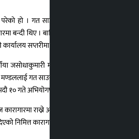
रेको हो । गत साउन १३ गते राति १५ वर्षीया
गारमा बन्दी थिए । बालिकालाई घरबाट जबरजस्ती
ी कार्यालय सप्तरीमा उजुरी दिएक थिए ।
षीया जसोधाकुमारी मण्डलले हातखुट्टा समातेपछि
यले मण्डललाई गत साउन १७ गते पक्राउ गरेको थियो
 भदौ १० गते अभियोगपत्र दायर भएको थियो ।
राज कारागारमा राख्ने आदेश दिएको थियो । पासोमा
 दिएको निमित्त कारागार प्रशासक दासको भनाइ छ