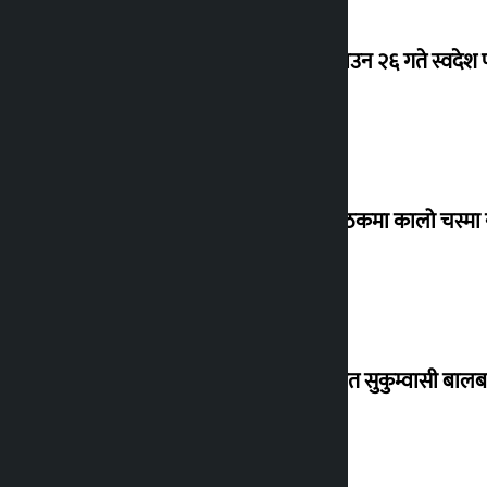
देउवा साउन २६ गते स्वदेश फ
संसद् बैठकमा कालो चस्मा
विस्थापित सुकुम्वासी बालब