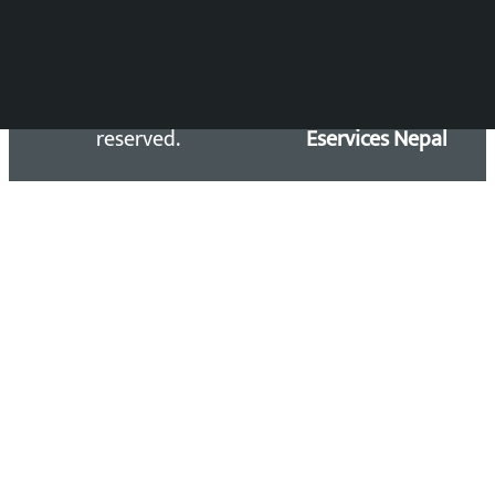
Copyright 2026 ©
Developed &
Kalopati.com | All rights
Maintained by
reserved.
Eservices Nepal