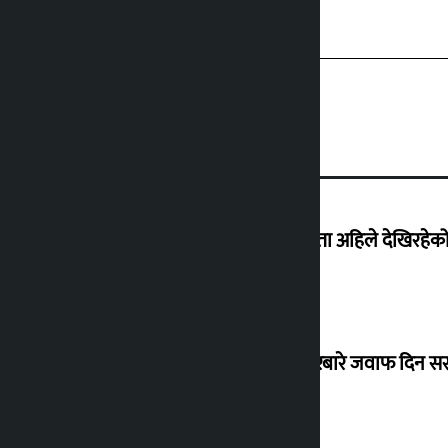
‘देशमा कहिल्यै नभएको शासकीय अराजकता अहिले देखिरहेको 
सांसद यादवले उठाएको ढल्केबर ट्रमा सेन्टरबारे जवाफ दिन 