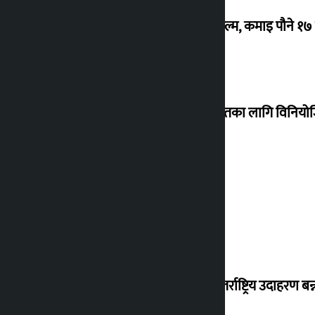
‘गौंथली’ बन्यो धेरै कमाउने सातौं नेपाली फिल्म, कमाइ पौने १
शेखरले अस्वीकार गरे कोइराला निवास मर्मतका लागि विनिय
शुक्रबार सुनको मूल्य कतिले बढ्यो ?
‘करदाता प्रोत्साहन कार्यक्रम सफल भए अन्तर्राष्ट्रिय उदाहरण बन्न 