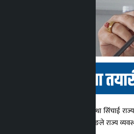
काठमाडौँ । उर्जा जलस्रोत तथा सिंचाई राज्यम
कालोपाटी
माग गरेका छन् । मन्त्री तामाङले राज्य व्य
२ वर्ष अगाडि