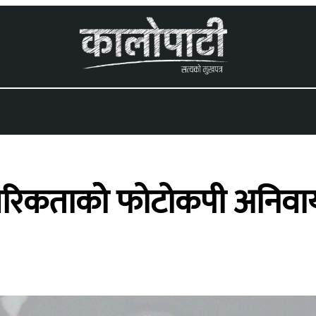
 menu
िकताकोे फोटोकपी अनिवार्य ग