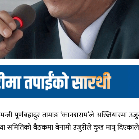
न्त्री पूर्णबहादुर तामाङ ‘कान्छाराम’ले अख्तियारमा उजु
वस्था समितिको बैठकमा बेनामी उजुरीले दुःख मात्र्र दिएक