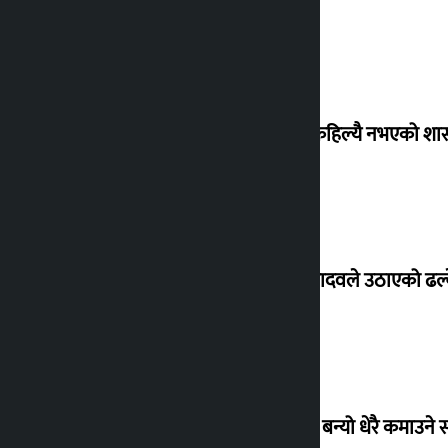
‘देशमा कहिल्यै नभएको शा
सांसद यादवले उठाएको ढल्क
‘गौंथली’ बन्यो धेरै कमाउने