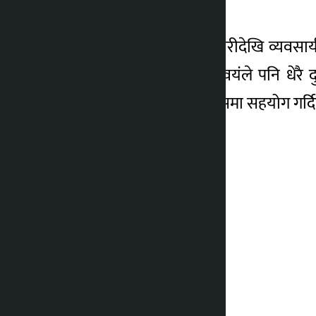
गर्नुपर्ने बताए ।
बेनामे उजुरीकै कारण कर्मचारीदेखि व्यवसा
राज्यमन्त्री तामाङले आफू स्वयंले पनि धेर
फोटोकपी अनिवार्य गरौँ । यसमा सहयोग गर्दि