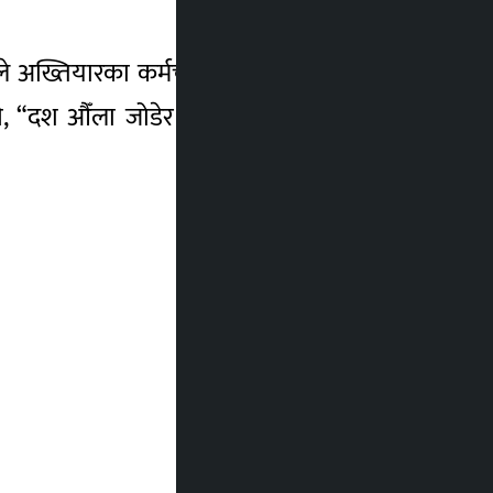
ले अख्तियारका कर्मचारी पनि दिक्क भएको भन्दै
भने, “दश औँला जोडेर अनुरोध गर्छु, नागरिकताको