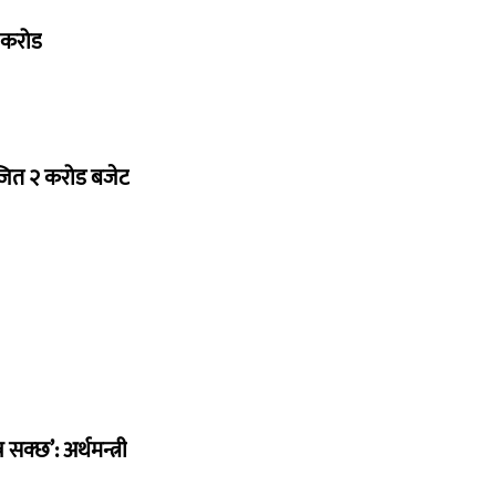
७ करोड
ोजित २ करोड बजेट
सक्छ’: अर्थमन्त्री