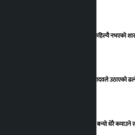
‘देशमा कहिल्यै नभएको शा
सांसद यादवले उठाएको ढल्क
‘गौंथली’ बन्यो धेरै कमाउने