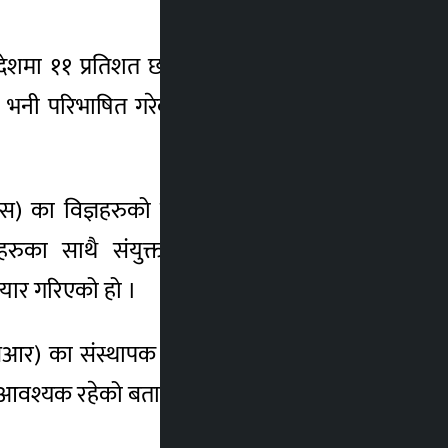
ेशमा ११ प्रतिशत छन् । प्रतिवेदनले ३५ वर्ष वा
ला भनी परिभाषित गरेको छ । यसमा समग्र एकल
िडीपिएस) का विज्ञहरुको समूहले एकल महिला समूह
का साथै संयुक्त राष्ट्रसङ्घले तयार गरेको
यार गरिएको हो ।
ुएचआर) का संस्थापक अध्यक्ष लिलि थापाले एकल
न आवश्यक रहेको बताए ।