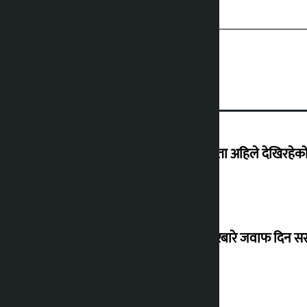
‘देशमा कहिल्यै नभएको शासकीय अराजकता अहिले देखिरहेको 
सांसद यादवले उठाएको ढल्केबर ट्रमा सेन्टरबारे जवाफ दिन 