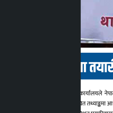
काठमाडौँ । राष्ट्रिय तथ्याङ्क कार्यालयले
कालोपाटी
जनगणना–२०७८ मा उल्लेखित तथ्याङ्कमा आधारि
२ वर्ष अगाडि