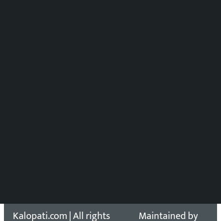
मल्टिमिडिया संयोजन:
पुष्पाञ्जली धमाला
समाचार संयोजन
विष्णु आचार्य
DOIB Reg. No.: 2777/78-79
Press Council Reg. : 57-78-79
समाचार डेस्क : 9851406252 (10AM-10PM)
सिधा सम्पर्क:
Email: kalopatinews@gmail.com
Copyright 2026 ©
Developed &
Kalopati.com | All rights
Maintained by