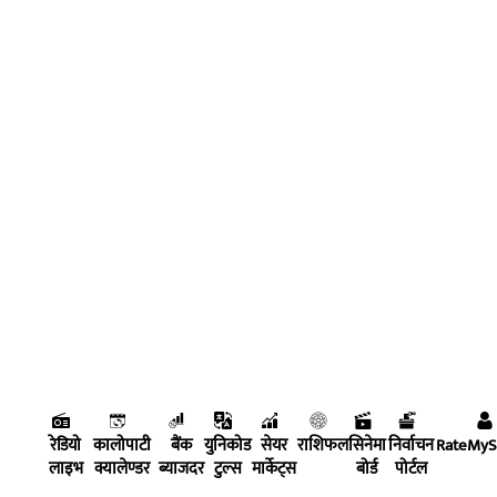
रेडियो
कालोपाटी
बैंक
युनिकोड
सेयर
राशिफल
सिनेमा
निर्वाचन
RateMy
लाइभ
क्यालेण्डर
ब्याजदर
टुल्स
मार्केट्स
बोर्ड
पोर्टल