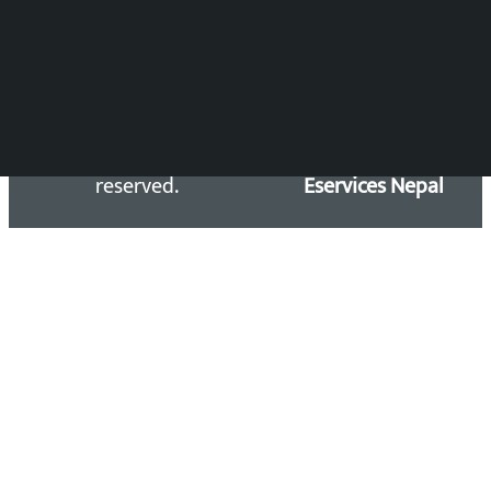
Email: kalopatinews@gmail.com
Copyright 2026 ©
Developed &
Kalopati.com | All rights
Maintained by
reserved.
Eservices Nepal