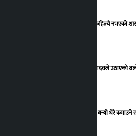
‘देशमा कहिल्यै नभएको शा
सांसद यादवले उठाएको ढल्क
‘गौंथली’ बन्यो धेरै कमाउने