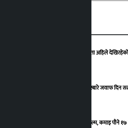
‘देशमा कहिल्यै नभएको शासकीय अराजकता अहिले देखिरहेको 
सांसद यादवले उठाएको ढल्केबर ट्रमा सेन्टरबारे जवाफ दिन 
‘गौंथली’ बन्यो धेरै कमाउने सातौं नेपाली फिल्म, कमाइ पौने १