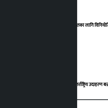
शेखरले अस्वीकार गरे कोइराला निवास मर्मतका लागि विनिय
शुक्रबार सुनको मूल्य कतिले बढ्यो ?
‘करदाता प्रोत्साहन कार्यक्रम सफल भए अन्तर्राष्ट्रिय उदाहरण बन्न 