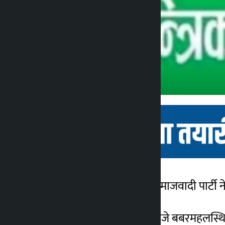
काठमाडौं। लोकतान्त्रिक समाजवादी पार्टी 
कालोपाटी
७ महिना अगाडि
मंगलवार दिनको १२ : ३० बजे बबरमहलस्थित पा