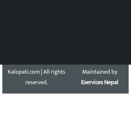
Press Council Reg. : 57-78-79
समाचार डेस्क : 9851406252 (10AM-10PM)
सिधा सम्पर्क:
Email: kalopatinews@gmail.com
Copyright 2026 ©
Developed &
Kalopati.com | All rights
Maintained by
reserved.
Eservices Nepal