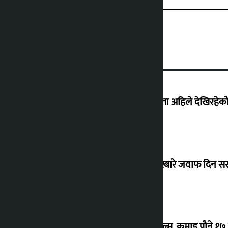
‘देशमा कहिल्यै नभएको शासकीय अराजकता अहिले देखिरहेको 
सांसद यादवले उठाएको ढल्केबर ट्रमा सेन्टरबारे जवाफ दिन 
‘गौंथली’ बन्यो धेरै कमाउने सातौं नेपाली फिल्म, कमाइ पौने १