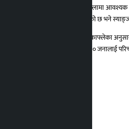
तर कास्की र स्याङ्जा जिल्लामा आवश्य
गतेसम्म लिने निर्णय गरिएको छ भने स्या
प्रहरी प्रवक्ता अविनारायण काफ्लेका अन
तथा सशस्त्रमा १५ हजार ११० जनालाई परिच