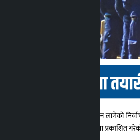
काठमाडौँ । फागुन २१ मा हुन लागेको निर्व
कालोपाटी
७ महिना अगाडि
बजेसम्म आवेदन लिने सूचना प्रकाशित गरे