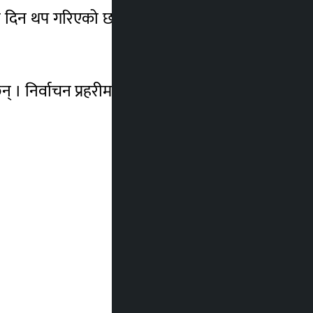
ी दिन थप गरिएको छ । कास्कीमा आवेदन माघ ३
् । निर्वाचन प्रहरीमा १ लाख ३३ हजार ९८० जना