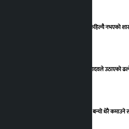
‘देशमा कहिल्यै नभएको शा
सांसद यादवले उठाएको ढल्क
‘गौंथली’ बन्यो धेरै कमाउने