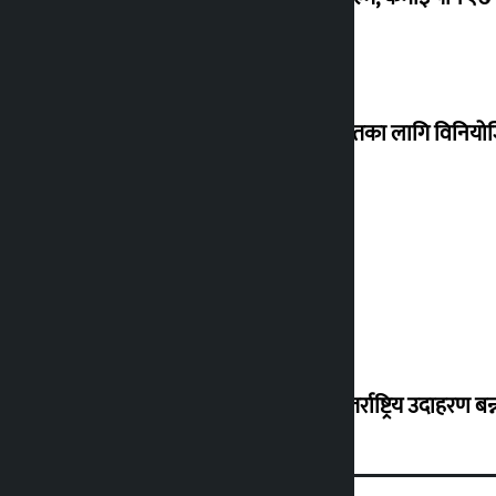
शेखरले अस्वीकार गरे कोइराला निवास मर्मतका लागि विनिय
शुक्रबार सुनको मूल्य कतिले बढ्यो ?
‘करदाता प्रोत्साहन कार्यक्रम सफल भए अन्तर्राष्ट्रिय उदाहरण बन्न 