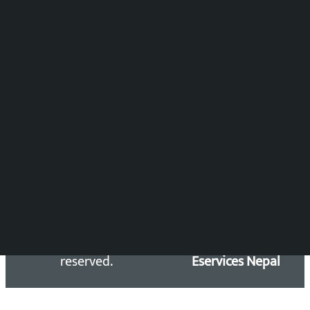
समाचार संयोजन
विष्णु आचार्य
DOIB Reg. No.: 2777/78-79
Press Council Reg. : 57-78-79
समाचार डेस्क : 9851406252 (10AM-10PM)
सिधा सम्पर्क:
Email: kalopatinews@gmail.com
Copyright 2026 ©
Developed &
Kalopati.com | All rights
Maintained by
reserved.
Eservices Nepal