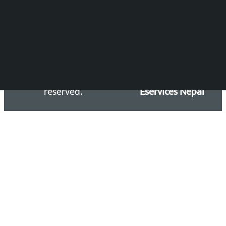
Email: kalopatinews@gmail.com
Copyright 2026 ©
Developed &
Kalopati.com | All rights
Maintained by
reserved.
Eservices Nepal