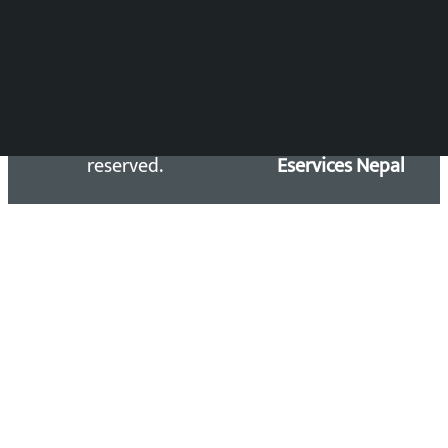
Email: kalopatinews@gmail.com
Copyright 2026 ©
Developed &
Kalopati.com | All rights
Maintained by
reserved.
Eservices Nepal