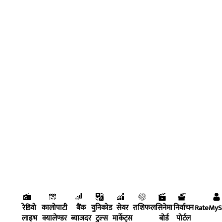
रेडियो
कालोपाटी
बैंक
युनिकोड
सेयर
राशिफल
सिनेमा
निर्वाचन
RateMy
लाइभ
क्यालेण्डर
ब्याजदर
टुल्स
मार्केट्स
बोर्ड
पोर्टल