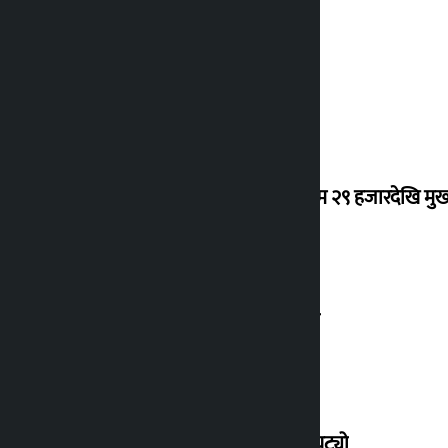
सुनचाँदीको भाउ घट्यो
कर्मचारीको नयाँ तलबमान स्वीकृत : न्यूनतम २९ हजारदेखि म
सुनको भाउ तोलामा तीन लाख रुपैयाँ नाघ्यो
सुनको मूल्य तोलामा १ हजार ८ सय रुपैयाँ घट्यो