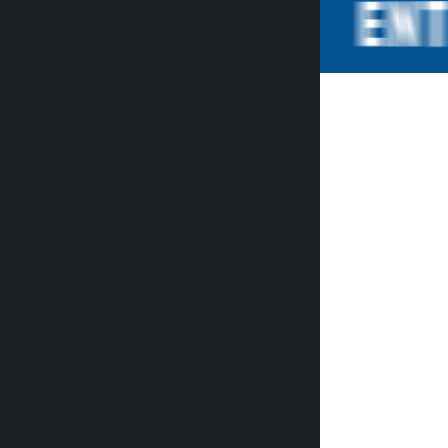
कालोपाटी
२ महिना अगाडि