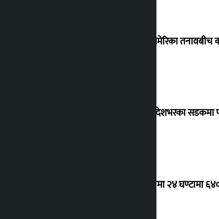
इरान–अमेरिका तनावबीच कच
वर्षासँगै देशभरका सडकमा प
उपत्यकामा २४ घण्टामा ६४०