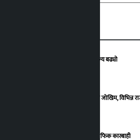
इरान–अमेरिका तनावबीच कच्चा तेलको मूल्य बढ्यो
वर्षासँगै देशभरका सडकमा पहिरो र बाढीको जोखिम, विभिन्न राज
उपत्यकामा २४ घण्टामा ६४० सवारीमाथि ट्राफिक कारबाही