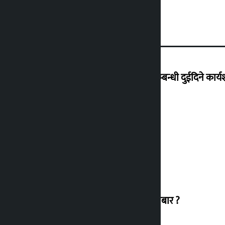
हिलसाइड कलेजमा .NET र Umbraco सम्बन्धी दुईदिने कार्यशा
यी हुन् मन्त्रिपरिषद् बैठकका ७ निर्णय
सुनचाँदीको मूल्य बढ्यो, कतिमा हुँदैछ कारोबार ?