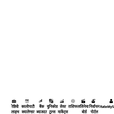
रेडियो
कालोपाटी
बैंक
युनिकोड
सेयर
राशिफल
सिनेमा
निर्वाचन
RateMy
लाइभ
क्यालेण्डर
ब्याजदर
टुल्स
मार्केट्स
बोर्ड
पोर्टल