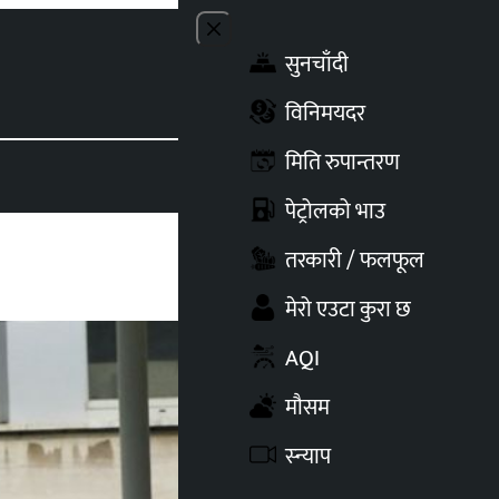
Close menu
सुनचाँदी
Toggle t
विनिमयदर
मिति रुपान्तरण
पेट्रोलको भाउ
तरकारी / फलफूल
मेरो एउटा कुरा छ
AQI
मौसम
स्न्याप