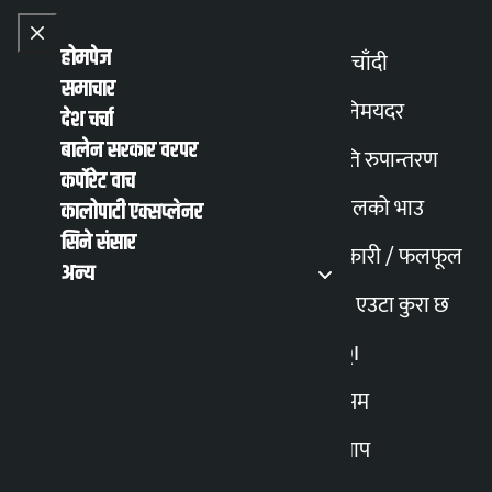
Skip to content
Close menu
Close menu
होमपेज
सुनचाँदी
समाचार
Toggle
विनिमयदर
देश चर्चा
बालेन सरकार वरपर
मिति रुपान्तरण
English
हिन्दी
कर्पोरेट वाच
MENU
Recent News
Trending News
Search
Open main
Open main menu
पेट्रोलको भाउ
कालोपाटी एक्सप्लेनर
सिने संसार
तरकारी / फलफूल
बनमाफिया
अन्य
मेरो एउटा कुरा छ
AQI
मौसम
स्न्याप