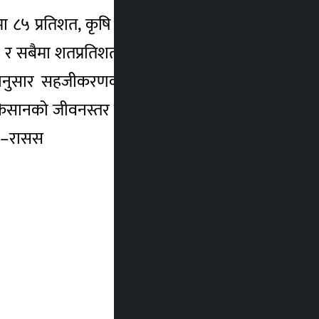
सेवामा ८५ प्रतिशत, कृषि औंजार तथा उपकरणमा ५०
५ र सबैमा शतप्रतिशत प्राविधिक सेवा प्रदान गरिने
णयानुसार सहजीकरणका विषय थप्न सकिने प्रमुख
ानको जीवनस्तर उकास्न, मुलुकमा खाद्यान्नको
 । –रासस