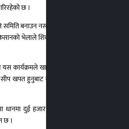
 गरिरहेको छ ।
ि समिति बनाउन नसकिएको परियोजनाका प्रमुख
 किसानको भेलाले शिवनाथ सिंहको संयोजकमा नौ
कार्यक्रमले खाद्यान्नमा आत्मनिर्भर बनाउनुनै
ेशकै सीप खपत हुनुबाट वैदेशिक रोजगारीमा जानेको
मा धानमा दुई हजार ४०३ र माछामा ४८४ जना
ान छ ।