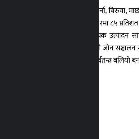
कृषि उत्पादन सामग्री बीउ, बेर्ना, बिरुवा
प्रतिशत, साना सिँचाइ पूर्वाधारमा ८५ प्रतिश
परियोजनाले केही अत्यावश्यक उत्पादन सा
मण्डलको भनाइ छ । तरकारी जोन सञ्चालन स
अभाव हुन नदिन र देशको अर्थतन्त्र बलियो बनाउ