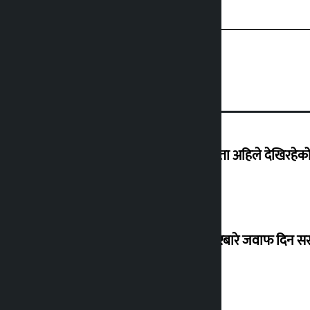
‘देशमा कहिल्यै नभएको शासकीय अराजकता अहिले देखिरहेको 
सांसद यादवले उठाएको ढल्केबर ट्रमा सेन्टरबारे जवाफ दिन 