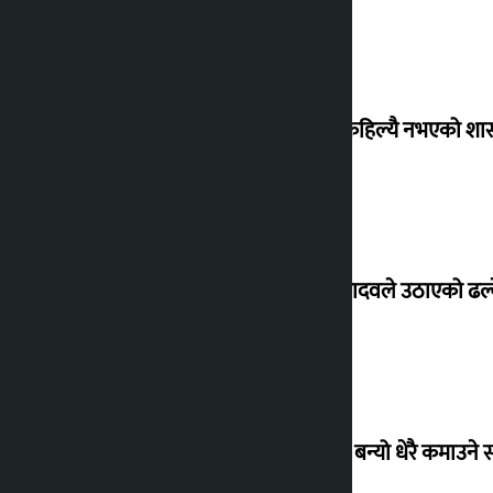
‘देशमा कहिल्यै नभएको शा
सांसद यादवले उठाएको ढल्क
‘गौंथली’ बन्यो धेरै कमाउने