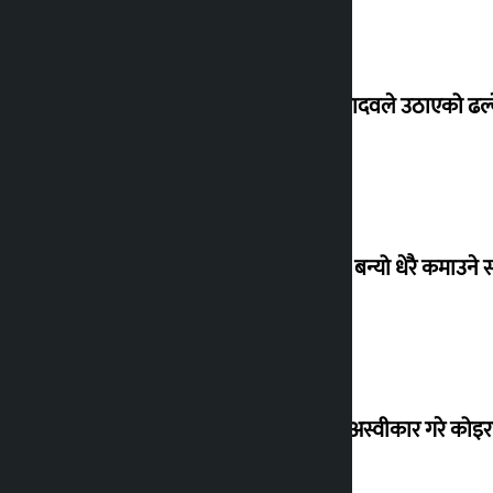
सांसद यादवले उठाएको ढल्क
‘गौंथली’ बन्यो धेरै कमाउने
शेखरले अस्वीकार गरे कोइ