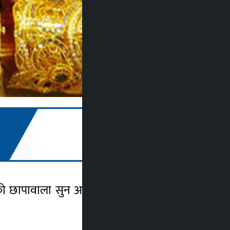
ेको छापावाला सुन आज ४०० सय रुपियाँले घटेर