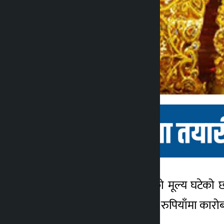
काठमाडौं । आईतबार सुनको मूल्य घटेको छ
कालोपाटी
प्रतितोला ९३ हजार ६०० सय रुपियाँमा कारो
५ वर्ष अगाडि