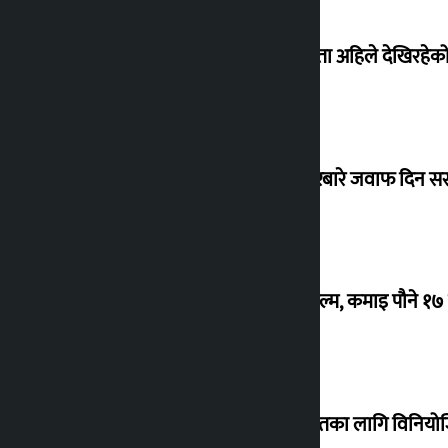
‘देशमा कहिल्यै नभएको शासकीय अराजकता अहिले देखिरहेको 
सांसद यादवले उठाएको ढल्केबर ट्रमा सेन्टरबारे जवाफ दिन 
‘गौंथली’ बन्यो धेरै कमाउने सातौं नेपाली फिल्म, कमाइ पौने १
शेखरले अस्वीकार गरे कोइराला निवास मर्मतका लागि विनिय