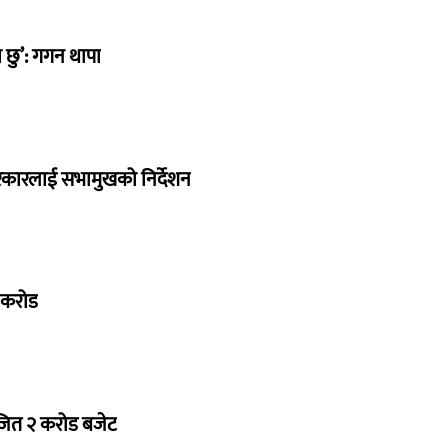
छु’: गगन थापा
सरकारलाई सभामुखको निर्देशन
७ करोड
ोजित २ करोड बजेट