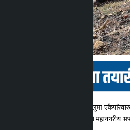
ललितपुर । ललितपुरको नल्लुमा एकैपरिवा
कालोपाटी
पाटन अस्पतालमा मृत्यु भएको महानगरीय अ
४ वर्ष अगाडि