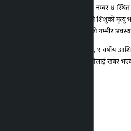
कोञ्ज्योसोम गाउँपालिका वडा नम्बर ४ स्थ
अस्पताल लगिएकामा दुई दिने शिशुको मृत्यु 
यस्तै घरमुली शुभ स्याङतानको गम्भीर अवस
५५ वर्षीय काँइली स्याङतान, ९ वर्षीय आशि
घटनाबारे थाहा पाएपछि प्रहरीलाई खबर भएको
भएको जनाएको छ ।