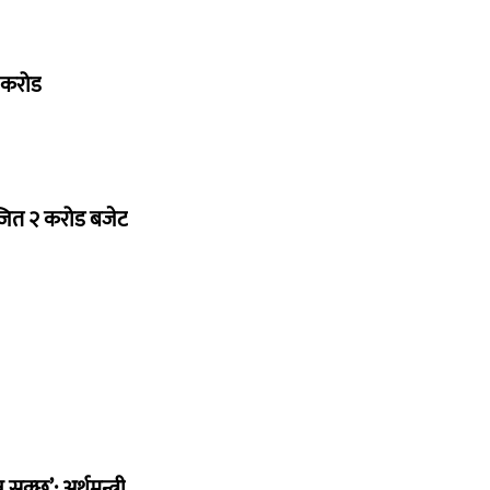
७ करोड
ोजित २ करोड बजेट
सक्छ’: अर्थमन्त्री