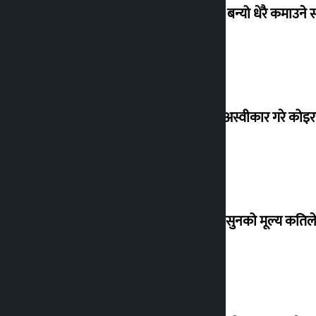
‘गौंथली’ बन्यो धेरै कमाउने
शेखरले अस्वीकार गरे कोइ
शुक्रबार सुनको मूल्य कतिले