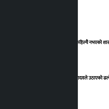
‘देशमा कहिल्यै नभएको शा
सांसद यादवले उठाएको ढल्क