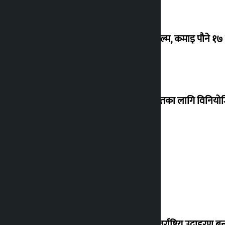
‘गौंथली’ बन्यो धेरै कमाउने सातौं नेपाली फिल्म, कमाइ पौने १
शेखरले अस्वीकार गरे कोइराला निवास मर्मतका लागि विनिय
शुक्रबार सुनको मूल्य कतिले बढ्यो ?
‘करदाता प्रोत्साहन कार्यक्रम सफल भए अन्तर्राष्ट्रिय उदाहरण बन्न 