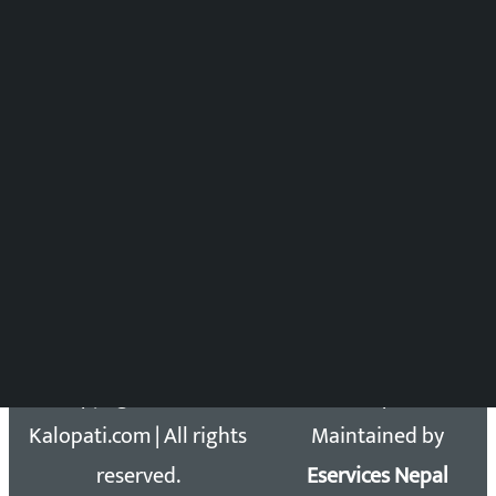
पुष्पाञ्जली धमाला
समाचार संयोजन
विष्णु आचार्य
DOIB Reg. No.: 2777/78-79
Press Council Reg. : 57-78-79
समाचार डेस्क : 9851406252 (10AM-10PM)
सिधा सम्पर्क:
Email: kalopatinews@gmail.com
Copyright 2026 ©
Developed &
Kalopati.com | All rights
Maintained by
reserved.
Eservices Nepal