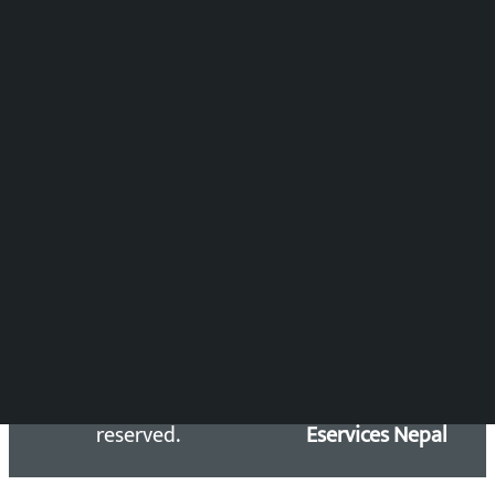
समाचार संयोजन
विष्णु आचार्य
DOIB Reg. No.: 2777/78-79
Press Council Reg. : 57-78-79
समाचार डेस्क : 9851406252 (10AM-10PM)
सिधा सम्पर्क:
Email: kalopatinews@gmail.com
Copyright 2026 ©
Developed &
Kalopati.com | All rights
Maintained by
reserved.
Eservices Nepal