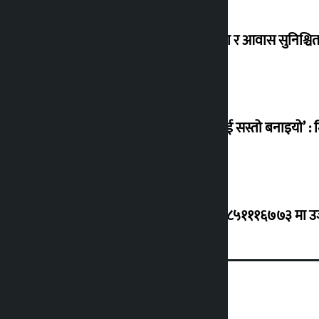
विस्थापित सुकुम्वासी बालबालिकाको शिक्षा र आवास सुनिश्चित 
‘सानो घटनामा पनि सडकमा उतारेर सेनालाई सस्तो बनाइयो’ : म
ग्यासको कृत्रिम अभाव र कालोबजारी भए ९८५१११६७७३ मा उजुरी