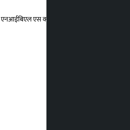
के र एनआईबिएल एस क्यापिटल लिमिटेडको तर्फबाट