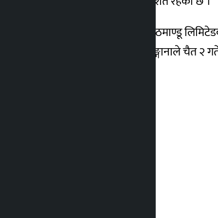
रहेको र ब्याजदर १०.५० प्रतिशत रहेको छ ।
उक्त सम्झौतामा बैंक अफ काठमाण्डू लिमिटे
नायब महाप्रबन्धक सचिन्द्र ढुङ्गानाले चैत २ गत