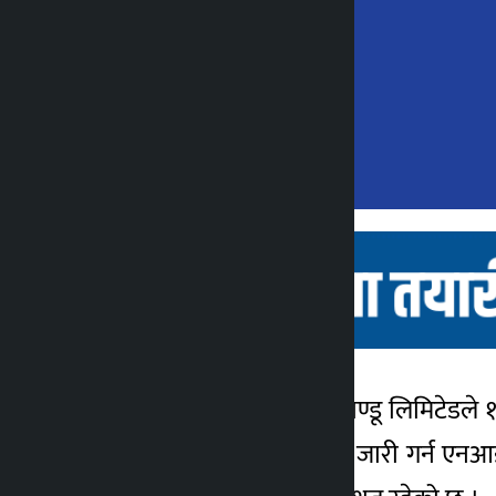
काठमाडौं । बैंक अफ काठमाण्डू लिमिटेडले १
कालोपाटी
डिबेन्चर २०८६ (क), ऋणपत्र जारी गर्न एन
४ वर्ष अगाडि