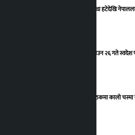
‘राजसंस्था हटेदेखि नेपालला
देउवा साउन २६ गते स्वदेश फ
संसद् बैठकमा कालो चस्मा