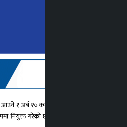
ुन आउने १ अर्ब १० करोड रुपैयाँ बराबरको बीओके
ुपमा नियुक्त गरेको छ । ऋणपत्रको अवधि ७ वर्ष