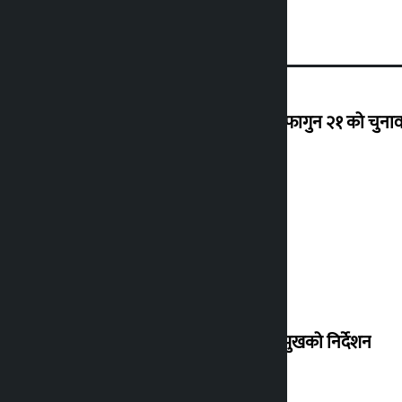
‘राजसंस्था हटेदेखि नेपाललाई दशा लाग्यो, फागुन २१ को चुनाव न
देउवा साउन २६ गते स्वदेश फर्किने
संसद् बैठकमा कालो चस्मा नलगाउन सभामुखको निर्देशन