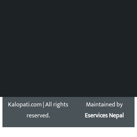
समाचार संयोजन
विष्णु आचार्य
DOIB Reg. No.: 2777/78-79
Press Council Reg. : 57-78-79
समाचार डेस्क : 9851406252 (10AM-10PM)
सिधा सम्पर्क:
Email: kalopatinews@gmail.com
Copyright 2026 ©
Developed &
Kalopati.com | All rights
Maintained by
reserved.
Eservices Nepal