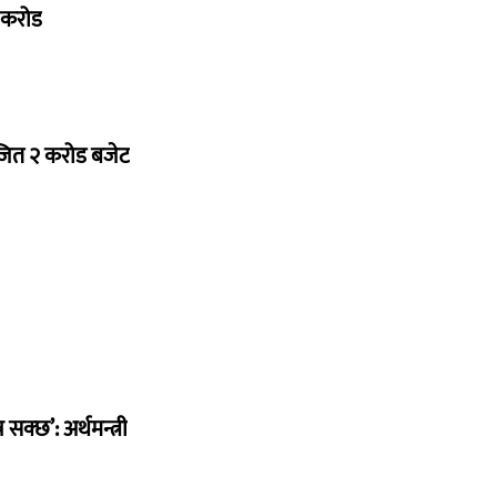
७ करोड
ोजित २ करोड बजेट
सक्छ’: अर्थमन्त्री