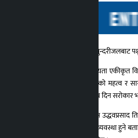
आगामी असार मसान्तसम्म सुन्दरीजलबाट पशुप
कालोपाटी
४ वर्ष अगाडि
अधिकार सम्पन्न वाग्मती सभ्यता एकीकृत व
तथा प्रवद्र्धनात्मक कार्यक्रमको महत्व 
ढलमुक्त गर्ने सम्बन्धमा सुझाव दिन सरोक
कार्यक्रममा समितिका अध्यक्ष उद्धवप्रसाद ति
गर्न आवश्यक बजेटकोसमेत व्यवस्था हुने बत