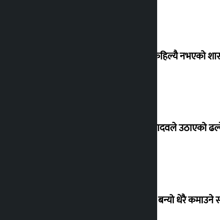
‘देशमा कहिल्यै नभएको शा
सांसद यादवले उठाएको ढल्क
‘गौंथली’ बन्यो धेरै कमाउने