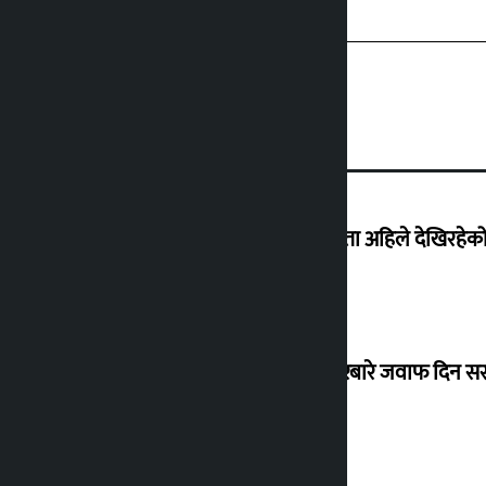
‘देशमा कहिल्यै नभएको शासकीय अराजकता अहिले देखिरहेको 
सांसद यादवले उठाएको ढल्केबर ट्रमा सेन्टरबारे जवाफ दिन 