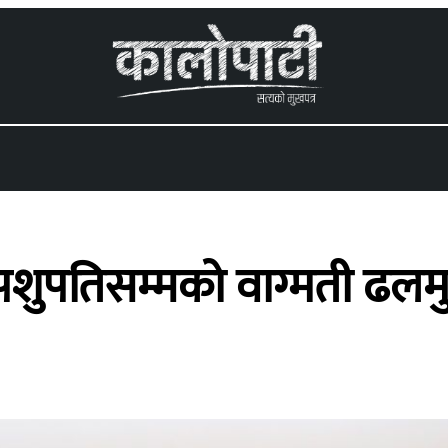
 menu
शुपतिसम्मको वाग्मती ढलमुक