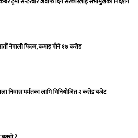
ेबर ट्रमा सेन्टरबारे जवाफ दिन सरकारलाई सभामुखको निर्देशन
 सातौं नेपाली फिल्म, कमाइ पौने १७ करोड
राला निवास मर्मतका लागि विनियोजित २ करोड बजेट
 बढ्यो ?