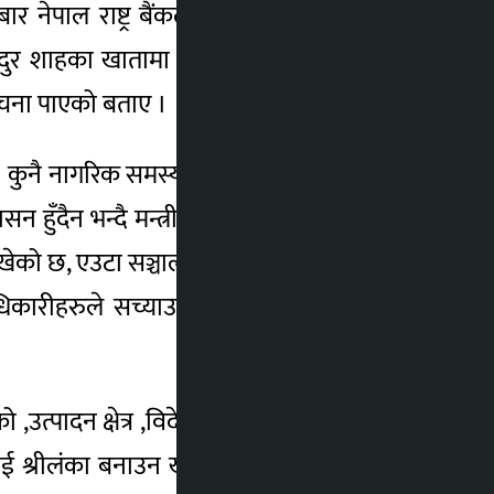
ार नेपाल राष्ट्र बैंकले आयोजना गरेको ’नेसनल
वीबहादुर शाहका खातामा अमेरिकाबाट आएको करोडौं
ूचना पाएको बताए ।
ए । कुनै नागरिक समस्या परेर निवेदन दियो के रहेछ
ँदैन भन्दै मन्त्री शर्माले रिपोर्ट गर्नुपर्ने सूचना
ाखेको छ, एउटा सञ्चालक समितिले बार्गेनिङ गरेको
हरुले सच्याउनु पर्ने बताए । मन्त्री शर्माले
णको ,उत्पादन क्षेत्र ,विदेशी लगानी र ऋण सायताको
ाललाई श्रीलंका बनाउन खोज पनि आफूले उनीहरुको