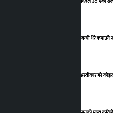
सांसद यादवले उठाएको ढल्क
‘गौंथली’ बन्यो धेरै कमाउने
शेखरले अस्वीकार गरे कोइ
शुक्रबार सुनको मूल्य कतिले