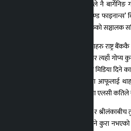
समितिमा रहेका एक सदस्यले नै बार्गेनिङ 
४ वर्ष अगाडि
कन्फ्रेन्स अन इकोनमिक्स एण्ड फाइनान्स’ व
रकम फुक्का गरिदिन राष्ट्र बैंकको सञ्चाल
उनले राष्ट्र बैंकका गोप्य सूचनाहरु राष्ट्र
हेरिदिनुस् भन्दा मिडिया खोजेर त्यहाँ गोप्य कुरा
रिपोर्ट नहुने तर गोप्य कुराहरु मिडिया दिन
सुनेको तर आधिकारिक कुरा आफूलाई थाहा नभए
पछिल्लो १५ दिनमा बैंकहरुमा एलसी कतिले ख
त्यस्तै अर्थमन्त्री शर्माले नेपाल र श्रीलंक
कुरालाई हेर्दा समेत तुलना हुने कुरा नभए