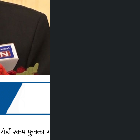
डौं रकम फुक्का गरिदिन राष्ट्र बैंकको सञ्चालक