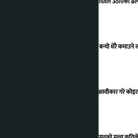
सांसद यादवले उठाएको ढल्क
‘गौंथली’ बन्यो धेरै कमाउने
शेखरले अस्वीकार गरे कोइ
शुक्रबार सुनको मूल्य कतिले