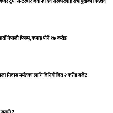
ेबर ट्रमा सेन्टरबारे जवाफ दिन सरकारलाई सभामुखको निर्देशन
 सातौं नेपाली फिल्म, कमाइ पौने १७ करोड
राला निवास मर्मतका लागि विनियोजित २ करोड बजेट
 बढ्यो ?