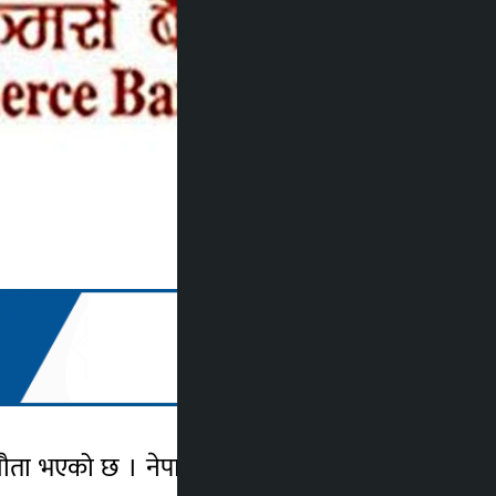
्झौता भएको छ । नेपाल राष्ट्रिय नाई संघमा आबद्ध