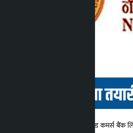
काठमाडौं । नेपाल क्रेडिट एण्ड कमर्स बैंक 
कालोपाटी