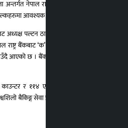
 अन्तर्गत नेपाल राष्ट्रिय नाई संघमा आबद्ध भई
शुल्कहरुमा आवश्यक छुट दिनेछ ।
ाट अध्यक्ष पल्टन ठाकुरले हस्ताक्षर गरेका छन् ।
 राष्ट्र बैंकबाट ‘क’ वर्गको इजाजत प्राप्त नेपाल
्याउँदै आएको छ । बैंकले ल्याएका विभिन्न खालका
 काउन्टर र ११४ एटिएम वुथहरु सञ्चालन गरीे
शिलो बैकिङ्ग सेवा प्रवाह गर्नुका साथै सामाजिक