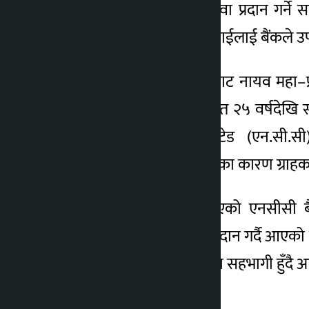
नाईहरुलाई क्यूआर कोड सेवा प्रदान गर्ने स
४ वर्ष अगाडि
क्यूआर। कोड सेवा लिएका नाईलाई बैंकले उप
सम्झौता पत्रमा बैंकका तर्फबाट नायव महा–प्र
नेपालको वित्तीय क्षेत्रमा विगत २५ वर्षदेखि 
क्रेडिट एण्ड कमर्स बैंक लिमिटेड (एन.सी.सी
नयाँ र आकर्षक सेवा सुविधाका कारण ग्राह
देशैभर शाखा सञ्जाल फैलिएको एनसीसी बै
ग्राहकहरुलाई स्तरीय सेवा प्रदान गर्दै आएक
कार्यहरुमा पनि सक्रीय रुपमा सहभागी हुँदै