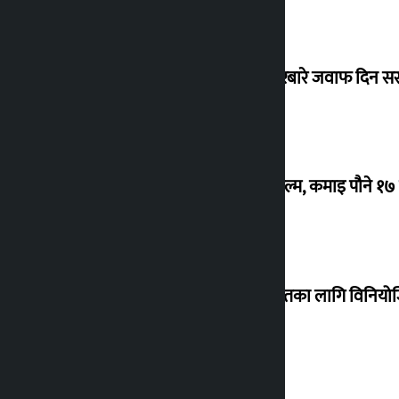
सांसद यादवले उठाएको ढल्केबर ट्रमा सेन्टरबारे जवाफ दिन 
‘गौंथली’ बन्यो धेरै कमाउने सातौं नेपाली फिल्म, कमाइ पौने १
शेखरले अस्वीकार गरे कोइराला निवास मर्मतका लागि विनिय