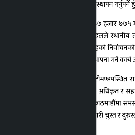
र कम्प्युटरमा विवरणको व्यवस्थापन गर्नुपर्ने हु
४ वर्ष अगाडि
काठमाडौंमा जम्मा छ लाख ३७ हजार ७७५ मतदात
जम्मा ४६ वटा राजनीतिक दलले स्थानीय तहक
भइसकेको छैन् । स्थानीय तहको निर्वाचनक
टिम निर्माण गर्ने, कार्यालय स्थापना गर्ने क
महानगरपालिकाले भने भृकुटीमण्डपस्थित राष
मतदान केन्द्रमा एक निर्वाचन अधिकृत र स
सुरक्षा मापदण्डका विषयमा काठमाडौंमा समस्य
तयारी भईरहेको छ । सबै तयारी चुस्त र दुरु