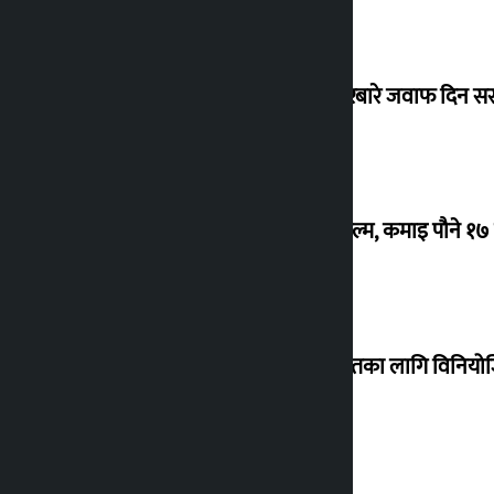
सांसद यादवले उठाएको ढल्केबर ट्रमा सेन्टरबारे जवाफ दिन 
‘गौंथली’ बन्यो धेरै कमाउने सातौं नेपाली फिल्म, कमाइ पौने १
शेखरले अस्वीकार गरे कोइराला निवास मर्मतका लागि विनिय