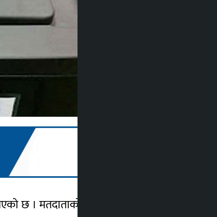
ुने भएको छ । मतदाताको संख्याको आधारमा, बाकस