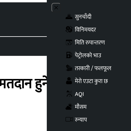
Close menu
सुनचाँदी
Toggle t
विनिमयदर
मिति रुपान्तरण
पेट्रोलको भाउ
तरकारी / फलफूल
 मतदान हुने, ४६ वटा
मेरो एउटा कुरा छ
AQI
मौसम
स्न्याप