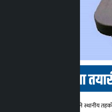
काठमाडौं । वैशाख ३० गते हुने स्थानीय तह
कालोपाटी