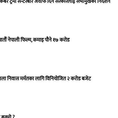
ेबर ट्रमा सेन्टरबारे जवाफ दिन सरकारलाई सभामुखको निर्देशन
 सातौं नेपाली फिल्म, कमाइ पौने १७ करोड
राला निवास मर्मतका लागि विनियोजित २ करोड बजेट
 बढ्यो ?