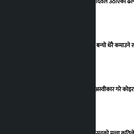
सांसद यादवले उठाएको ढल्क
‘गौंथली’ बन्यो धेरै कमाउने
शेखरले अस्वीकार गरे कोइ
शुक्रबार सुनको मूल्य कतिले